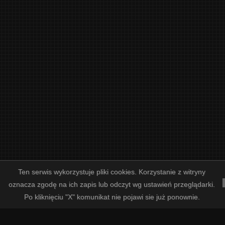
Ten serwis wykorzystuje pliki cookies. Korzystanie z witryny
oznacza zgodę na ich zapis lub odczyt wg ustawień przeglądarki.
/
/
/
DEUTSCH
ENGLISH
FOLDER I CENNIK WIZYTÓWEK
ASORTYMENT GALANTERII ŚLUBNE
Po kliknięciu "X" komunikat nie pojawi sie już ponownie.
COPYRIGHT © LETTERART PRINTING STUDIO