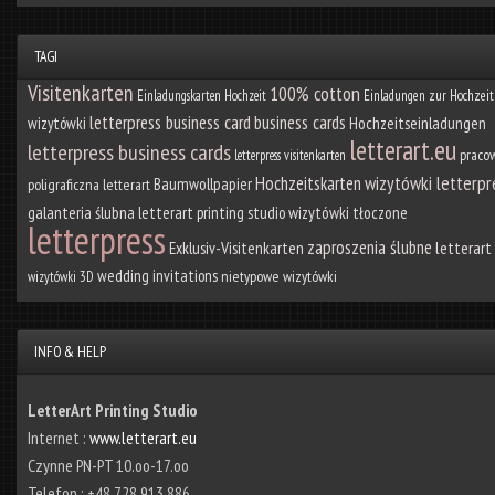
TAGI
Visitenkarten
100% cotton
Einladungskarten Hochzeit
Einladungen zur Hochzeit
letterpress business card
business cards
Hochzeitseinladungen
wizytówki
letterart.eu
letterpress business cards
praco
letterpress visitenkarten
wizytówki letterpr
Hochzeitskarten
Baumwollpapier
poligraficzna letterart
galanteria ślubna
wizytówki tłoczone
letterart printing studio
letterpress
zaproszenia ślubne
Exklusiv-Visitenkarten
letterart
wedding invitations
nietypowe wizytówki
wizytówki 3D
INFO & HELP
LetterArt Printing Studio
Internet :
www.letterart.eu
Czynne PN-PT 10.oo-17.oo
Telefon : +48 728 913 886