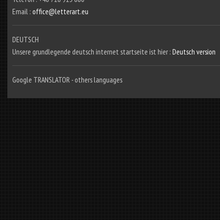
Email :
office@letterart.eu
DEUTSCH
Unsere grundlegende deutsch internet startseite ist hier :
Deutsch version
Google TRANSLATOR - others languages