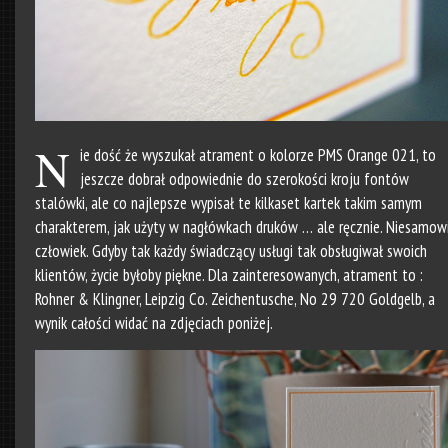
N
ie dość że wyszukał atrament o kolorze PMS Orange 021, to
jeszcze dobrał odpowiednie do szerokości kroju fontów
stalówki, ale co najlepsze wypisał te kilkaset kartek takim samym
charakterem, jak użyty w nagłówkach druków … ale ręcznie. Niesamow
człowiek. Gdyby tak każdy świadczący usługi tak obsługiwał swoich
klientów, życie byłoby piękne. Dla zainteresowanych, atrament to :
Rohner & Klingner, Leipzig Co. Zeichentusche, No 29 720 Goldgelb, a
wynik całości widać na zdjęciach poniżej.