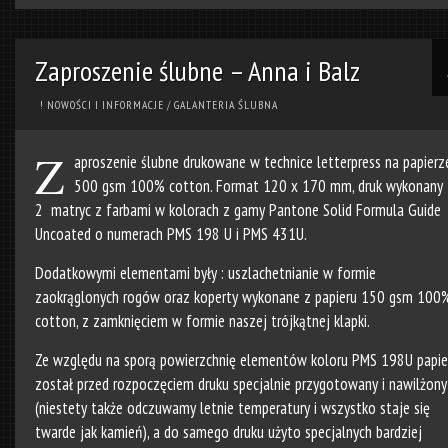
Zaproszenie ślubne – Anna i Balz
! NOWOŚCI I INFORMACJE
/
GALANTERIA ŚLUBNA
Z
aproszenie ślubne drukowane w technice letterpress na papierz
500 gsm 100% cotton. Format 120 x 170 mm, druk wykonany 
2 matryc z farbami w kolorach z gamy Pantone Solid Formula Guide
Uncoated o numerach PMS 198 U i PMS 431U.
Dodatkowymi elementami były : uszlachetnianie w formie
zaokrąglonych rogów oraz koperty wykonane z papieru 150 gsm 100
cotton, z zamknięciem w formie naszej trójkątnej klapki.
Ze względu na sporą powierzchnię elementów koloru PMS 198U papie
został przed rozpoczęciem druku specjalnie przygotowany i nawilżony
(niestety także odczuwamy letnie temperatury i wszystko staje się
twarde jak kamień), a do samego druku użyto specjalnych bardziej