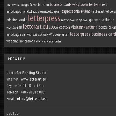
wizytówki letterpress
business cards
pracownia poligraficzna letterart
zaproszenia ślubne
Baumwollpapier
letterart
lettera
Einladungskarten Hochzeit
letterpress
galanteria ślubna
printing studio
nietypowe wizytówki
letterart.eu
Visitenkarten
100% cotton
Hochzeitska
wizytówki 3D
letterpress business card
Exklusiv-Visitenkarten
Einladungen zur Hochzeit
wedding invitations
letterpress visitenkarten
INFO & HELP
LetterArt Printing Studio
Internet :
www.letterart.eu
Czynne PN-PT 10.oo-17.oo
Telefon : +48 728 913 886
Email :
office@letterart.eu
DEUTSCH