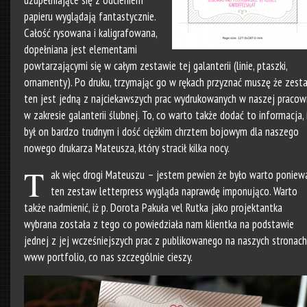
uzupełniające się z odcieniem
papieru wyglądają fantastycznie.
Całość rysowana i kaligrafowana,
dopełniana jest elementami
powtarzającymi się w całym zestawie tej galanterii (linie, ptaszki,
ornamenty). Po druku, trzymając go w rękach przyznać muszę że zest
ten jest jedną z najciekawszych prac wydrukowanych w naszej pracow
w zakresie galanterii ślubnej. To, co warto także dodać to informacja, 
był on bardzo trudnym i dość ciężkim chrztem bojowym dla naszego
nowego drukarza Mateusza, który stracił kilka nocy.
T
ak więc drogi Mateuszu – jestem pewien że było warto poniew
ten zestaw letterpress wygląda naprawdę imponująco. Warto
także nadmienić, iż p. Dorota Pakuła vel Rutka jako projektantka
wybrana została z tego co powiedziała nam klientka na podstawie
jednej z jej wcześniejszych prac z publikowanego na naszych stronach
www portfolio, co nas szczególnie cieszy.