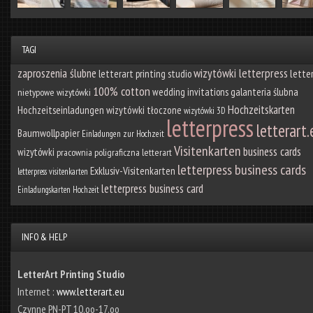
TAGI
wizytówki letterpress
zaproszenia ślubne
lette
letterart printing studio
100% cotton
galanteria ślubna
wedding invitations
nietypowe wizytówki
Hochzeitskarten
Hochzeitseinladungen
wizytówki tłoczone
wizytówki 3D
letterpress
letterart.
Baumwollpapier
Einladungen zur Hochzeit
Visitenkarten
business cards
wizytówki
pracownia poligraficzna letterart
letterpress business cards
Exklusiv-Visitenkarten
letterpress visitenkarten
letterpress business card
Einladungskarten Hochzeit
INFO & HELP
LetterArt Printing Studio
Internet :
www.letterart.eu
Czynne PN-PT 10.oo-17.oo