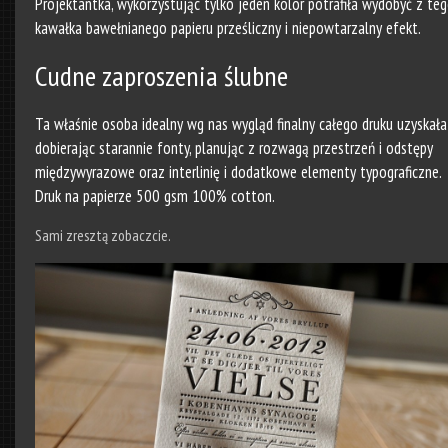
Projektantka, wykorzystując tylko jeden kolor potrafiła wydobyć z te
kawałka bawełnianego papieru prześliczny i niepowtarzalny efekt.
Cudne zaproszenia ślubne
Ta właśnie osoba idealny wg nas wygląd finalny całego druku uzyskała
dobierając starannie fonty, planując z rozwagą przestrzeń i odstępy
międzywyrazowe oraz interlinię i dodatkowe elementy typograficzne.
Druk na papierze 500 gsm 100% cotton.
Sami zresztą zobaczcie.