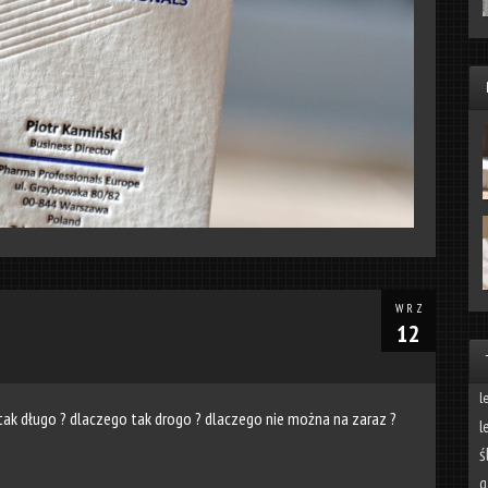
WRZ
12
l
ak długo ? dlaczego tak drogo ? dlaczego nie można na zaraz ?
l
ś
g