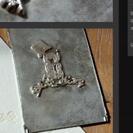
D
U
s
G