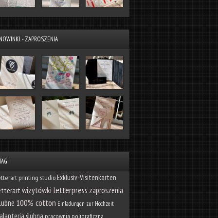
NOWINKI - ZAPROSZENIA
TAGI
Exklusiv-Visitenkarten
etterart printing studio
wizytówki letterpress
zaproszenia
etterart
100% cotton
lubne
Einladungen zur Hochzeit
alanteria ślubna
pracownia poligraficzna