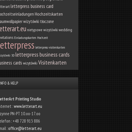
letterpress business card
etterart
Hochzeitskarten
ochzeitseinladungen
aumwollpapier
wizytówki tłoczone
etterart.eu
nietypowe wizytówki
wedding
nvitations
Einladungskarten Hochzeit
letterpress
letterpress visitenkarten
letterpress business cards
izytówki 3D
Visitenkarten
usiness cards
wizytówki
INFO & HELP
etterArt Printing Studio
nternet :
www.letterart.eu
zynne PN-PT 10.oo-17.oo
elefon : +48 728 913 886
mail :
office@letterart.eu