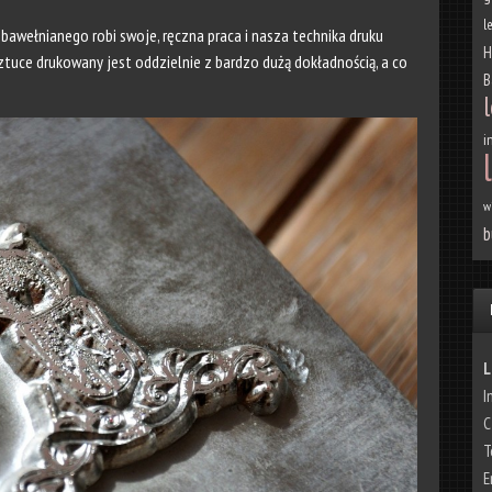
l
 bawełnianego robi swoje, ręczna praca i nasza technika druku
H
ztuce drukowany jest oddzielnie z bardzo dużą dokładnością, a co
B
l
i
w
b
L
I
C
T
E