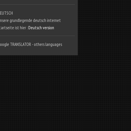
EUTSCH
nsere grundlegende deutsch internet
tartseite ist hier :
Deutsch version
oogle TRANSLATOR - others languages