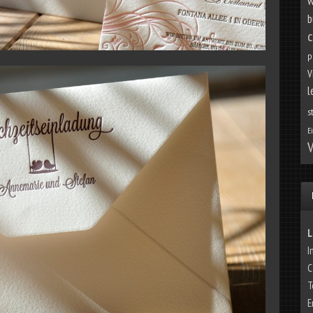
w
b
c
p
V
l
s
E
V
L
I
C
T
E