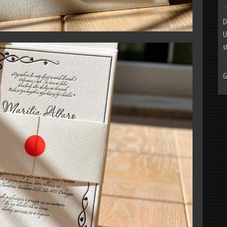
D
U
s
G