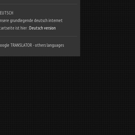
EUTSCH
nsere grundlegende deutsch internet
tartseite ist hier :
Deutsch version
oogle TRANSLATOR - others languages