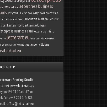
izytówki letterpress
letterpress business
usiness cards
ards
wizytówki
nietypowe wizytówki
pracownia
Hochzeitskarten
Exklusiv-
oligraficzna letterart
isitenkarten
Hochzeitseinladungen
etterpress business card
letterart printing
letterart.eu
tudio
letterpress visitenkarten
galanteria ślubna
inladungskarten Hochzeit
isitenkarten
INFO & HELP
etterArt Printing Studio
nternet :
www.letterart.eu
zynne PN-PT 10.oo-17.oo
elefon : +48 728 913 886
mail :
office@letterart.eu