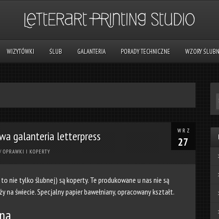
WIZYTÓWKI
ŚLUB
GALANTERIA
PORADY TECHNICZNE
WZORY ŚLUB
WRZ
owa galanteria letterpress
27
/
OPRAWKI I KOPERTY
to nie tylko ślubnej) są koperty. Te produkowane u nas nie są
 na świecie. Specjalny papier bawełniany, opracowany kształt.
bna