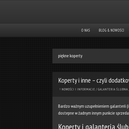
O NAS
BLOG & NOWOŚCI
piękne koperty
Koperty i inne – czyli dodatk
! NOWOŚCI I INFORMACJE
/
GALANTERIA ŚLUBNA
Bardzo ważnym uzupełnieniem galanterii (i 
dostepne w żadnym innym punkcie sprzedaży
Koperty i galanteria ślu