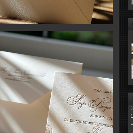
B
1
w