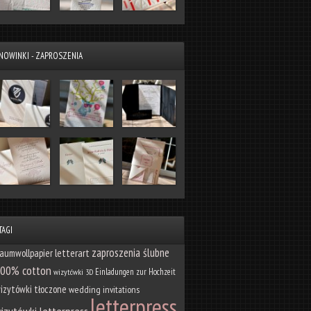
NOWINKI - ZAPROSZENIA
TAGI
zaproszenia ślubne
letterart
aumwollpapier
00% cotton
Einladungen zur Hochzeit
wizytówki 3D
izytówki tłoczone
wedding invitations
letterpress