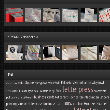
NOWINKI - ZAPROSZENIA
TAGI
zaproszenia ślubne
Exklusiv-Visitenkarten
wizytówki
nietypowe wizytówki
letterpress
tłoczone
wizytówki
pracownia
Einladungskarten Hochzeit
business cards
letterart
Hochzeitseinladungen
lettera
poligraficzna letterart
100% cotton
letterpress business card
Hochzeitskarten
printing studio
letterart.eu