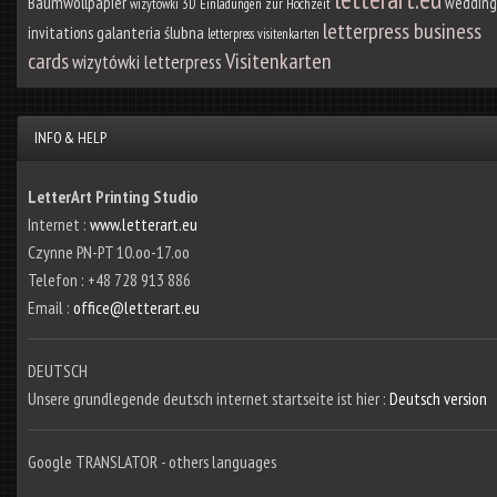
Baumwollpapier
wedding
wizytówki 3D
Einladungen zur Hochzeit
letterpress business
galanteria ślubna
invitations
letterpress visitenkarten
cards
Visitenkarten
wizytówki letterpress
INFO & HELP
LetterArt Printing Studio
Internet :
www.letterart.eu
Czynne PN-PT 10.oo-17.oo
Telefon : +48 728 913 886
Email :
office@letterart.eu
DEUTSCH
Unsere grundlegende deutsch internet startseite ist hier :
Deutsch version
Google TRANSLATOR - others languages