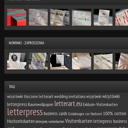
NOWINKI - ZAPROSZENIA
TAGI
wizytówki
wizytówki tłoczone
letterart
wedding invitations
wizytówki
letterart.eu
letterpress
Baumwollpapier
Exklusiv-Visitenkarten
letterpress
100% cotton
business cards
Einladungen zur Hochzeit
Visitenkarten
Hochzeitskarten
letterpress business
letterpress visitenkarten