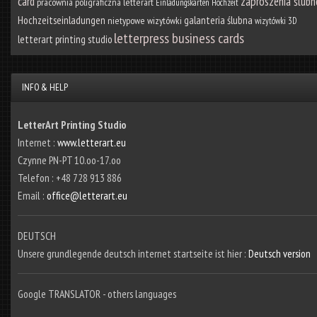
card
zaproszenia ślubn
pracownia poligraficzna letterart
Einladungskarten Hochzeit
Hochzeitseinladungen
galanteria ślubna
nietypowe wizytówki
wizytówki 3D
letterpress business cards
letterart printing studio
INFO & HELP
LetterArt Printing Studio
Internet :
www.letterart.eu
Czynne PN-PT 10.oo-17.oo
Telefon : +48 728 913 886
Email :
office@letterart.eu
DEUTSCH
Unsere grundlegende deutsch internet startseite ist hier :
Deutsch version
Google TRANSLATOR - others languages