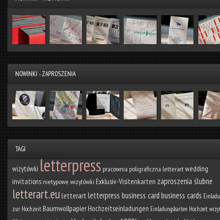
NOWINKI - ZAPROSZENIA
TAGI
letterpress
wizytówki
wedding
pracownia poligraficzna letterart
zaproszenia ślubne
Exklusiv-Visitenkarten
invitations
nietypowe wizytówki
letterart.eu
letterpress business card
business cards
letterart
Einlad
Baumwollpapier
Hochzeitseinladungen
zur Hochzeit
Einladungskarten Hochzeit
wizy