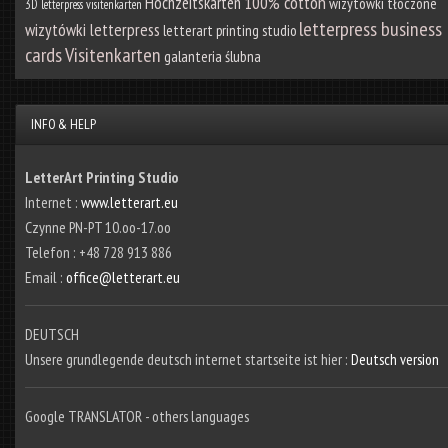
100% cotton
Hochzeitskarten
wizytówki tłoczone
3D
letterpress visitenkarten
letterpress business
wizytówki letterpress
letterart printing studio
cards
Visitenkarten
galanteria ślubna
INFO & HELP
LetterArt Printing Studio
Internet :
www.letterart.eu
Czynne PN-PT 10.oo-17.oo
Telefon : +48 728 913 886
Email :
office@letterart.eu
DEUTSCH
Unsere grundlegende deutsch internet startseite ist hier :
Deutsch version
Google TRANSLATOR - others languages