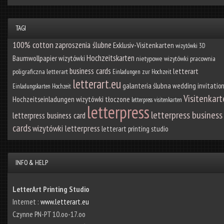
TAGI
100% cotton
zaproszenia ślubne
Exklusiv-Visitenkarten
wizytówki 3D
Hochzeitskarten
Baumwollpapier
wizytówki
nietypowe wizytówki
pracownia
business cards
letterart
poligraficzna letterart
Einladungen zur Hochzeit
letterart.eu
galanteria ślubna
wedding invitatio
Einladungskarten Hochzeit
Visitenkar
Hochzeitseinladungen
wizytówki tłoczone
letterpress visitenkarten
letterpress
letterpress business
letterpress business card
cards
wizytówki letterpress
letterart printing studio
INFO & HELP
LetterArt Printing Studio
Internet :
www.letterart.eu
Czynne PN-PT 10.oo-17.oo