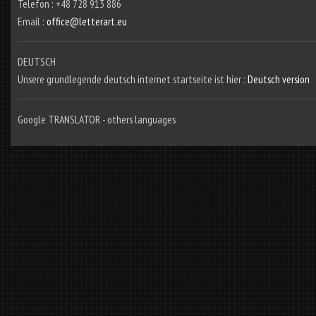
Telefon : +48 728 913 886
Email :
office@letterart.eu
DEUTSCH
Unsere grundlegende deutsch internet startseite ist hier :
Deutsch version
Google TRANSLATOR - others languages