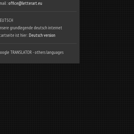
mail :
office@letterart.eu
EUTSCH
nsere grundlegende deutsch internet
tartseite ist hier :
Deutsch version
oogle TRANSLATOR - others languages