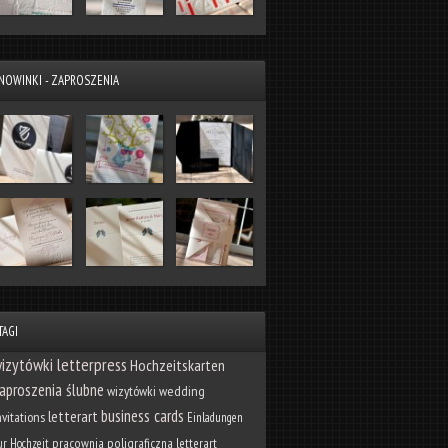
NOWINKI - ZAPROSZENIA
TAGI
izytówki letterpress
Hochzeitskarten
aproszenia ślubne
wizytówki
wedding
business cards
letterart
nvitations
Einladungen
pracownia poligraficzna letterart
ur Hochzeit