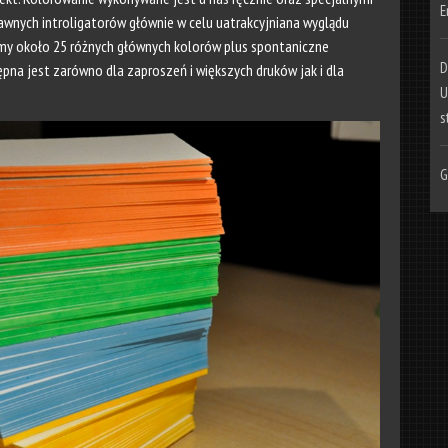
E
awnych introligatorów głównie w celu uatrakcyjniana wyglądu
amy około 25 różnych głównych kolorów plus spontaniczne
D
pna jest zarówno dla zaproszeń i większych druków jak i dla
U
s
G