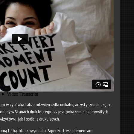
ego wizytówka także odzwierciedla unikalną artystyczna duszę co
konany w Stanach druk letterpress jest pokazem niesamowitych
zytówki, jak i osób ją drukujących.
ebrną farbą i kluczowymi dla Paper Fortress elementami