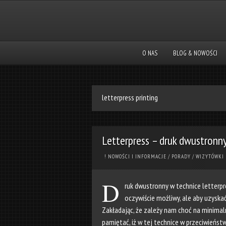
O NAS
BLOG & NOWOŚCI
letterpress printing
Letterpress – druk dwustronn
! NOWOŚCI I INFORMACJE
/
PORADY
/
WIZYTÓWKI
D
ruk dwustronny w technice letterpr
oczywiście możliwy, ale aby uzysk
Zakładając, że zależy nam choć na minimaln
pamiętać, iż w tej technice w przeciwieńst