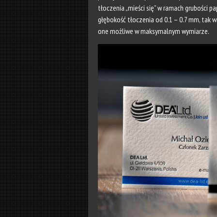
tłoczenia „mieści się” w ramach grubości p
głębokość tłoczenia od 0.1 – 0.7 mm, tak w
one możliwe w maksymalnym wymiarze.