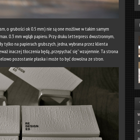
 gsm, o grubości ok 0.5 mm) nie są one możliwe w takim samym
max. 0.3 mm wgłąb papieru. Przy druku letterpress dwustronnym,
y tylko na papierach grubszych, jedna, wybrana przez klienta
eważ inaczej tłoczenia będą „przepychać się” wzajemnie. Ta strona
celowo pozostanie płaska i może to być dowolna ze stron.
w
z
i
z