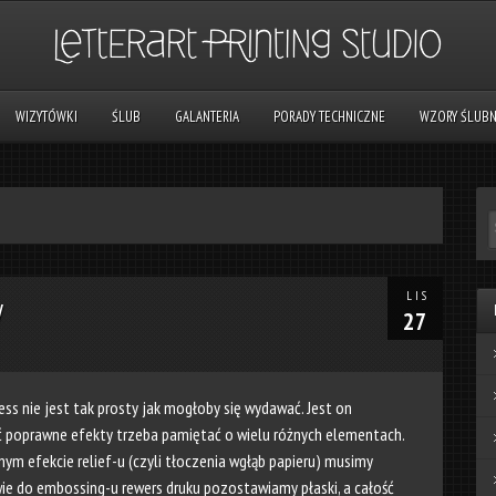
WIZYTÓWKI
ŚLUB
GALANTERIA
PORADY TECHNICZNE
WZORY ŚLUB
LIS
y
27
ess nie jest tak prosty jak mogłoby się wydawać. Jest on
ać poprawne efekty trzeba pamiętać o wielu różnych elementach.
ym efekcie relief-u (czyli tłoczenia wgłąb papieru) musimy
wie do embossing-u rewers druku pozostawiamy płaski, a całość