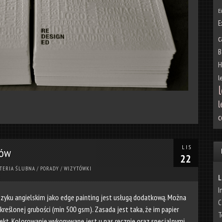
E
E
c
B
H
l
l
l
c
LIS
gów
22
TERIA ŚLUBNA
/
PORADY
/
WIZYTÓWKI
L
I
ęzyku angielskim jako edge painting jest usługą dodatkową. Można
C
reślonej grubości (min 500 gsm). Zasada jest taka, że im papier
T
efekt. Kolorowanie wykonywane jest u nas ręcznie oraz specjalnymi