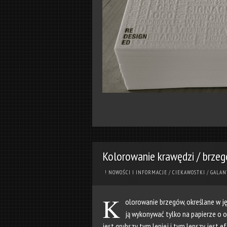
Kolorowanie krawędzi / brze
! NOWOŚCI I INFORMACJE
/
CIEKAWOSTKI
/
GALAN
K
olorowanie brzegów, określane w j
ją wykonywać tylko na papierze o ok
jest grubszy tym lepiej i tym lepszy jest 