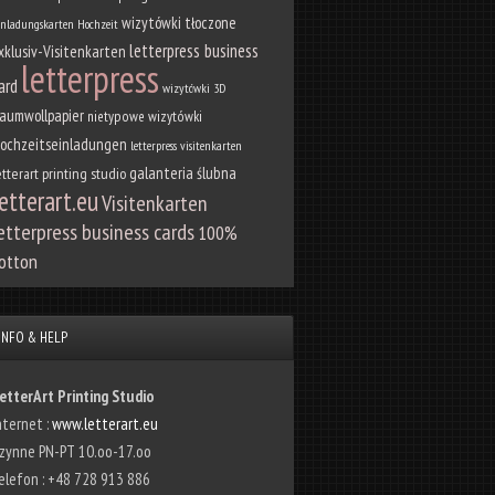
wizytówki tłoczone
inladungskarten Hochzeit
letterpress business
xklusiv-Visitenkarten
letterpress
ard
wizytówki 3D
aumwollpapier
nietypowe wizytówki
ochzeitseinladungen
letterpress visitenkarten
galanteria ślubna
etterart printing studio
etterart.eu
Visitenkarten
etterpress business cards
100%
otton
INFO & HELP
etterArt Printing Studio
nternet :
www.letterart.eu
zynne PN-PT 10.oo-17.oo
elefon : +48 728 913 886