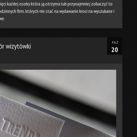
ęci każdej osoby która ją otrzyma lub przynajmniej zobaczy.I to
odzinnych firm, których nie stać na wydawanie kroci na wyszukane i
we.
PAŹ
ór wizytówki
20