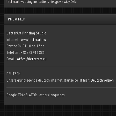
letterart
wedding invitations
nietypowe wizytówki
INFO & HELP
LetterArt Printing Studio
Internet :
www.letterart.eu
Czynne PN-PT 10.oo-17.oo
Telefon : +48 728 913 886
Email :
office@letterart.eu
DEUTSCH
Unsere grundlegende deutsch internet startseite ist hier :
Deutsch version
Google TRANSLATOR - others languages