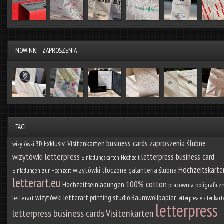
NOWINKI - ZAPROSZENIA
TAGI
business cards
zaproszenia ślubne
Exklusiv-Visitenkarten
wizytówki 3D
wizytówki letterpress
letterpress business card
Einladungskarten Hochzeit
Hochzeitskarte
wizytówki tłoczone
galanteria ślubna
Einladungen zur Hochzeit
letterart.eu
100% cotton
Hochzeitseinladungen
pracownia poligraficz
Baumwollpapier
wizytówki
letterart printing studio
letterart
letterpress visitenkart
letterpress
letterpress business cards
Visitenkarten