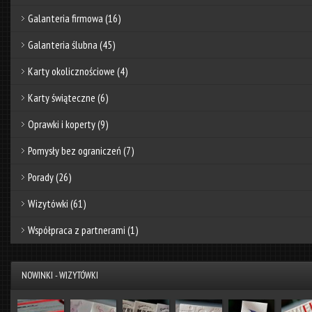
Galanteria firmowa
(16)
Galanteria ślubna
(45)
Karty okolicznościowe
(4)
Karty świąteczne
(6)
Oprawki i koperty
(9)
Pomysły bez ograniczeń
(7)
Porady
(26)
Wizytówki
(61)
Współpraca z partnerami
(1)
NOWINKI - WIZYTÓWKI