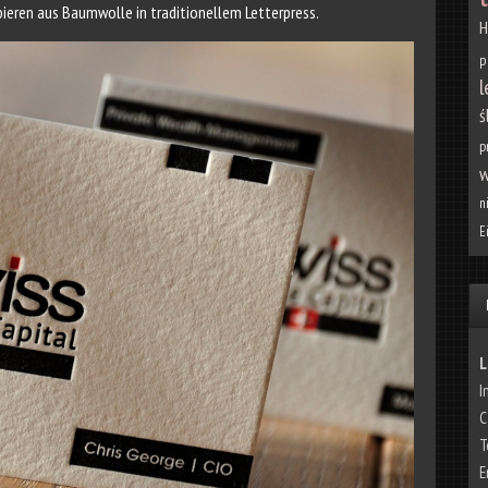
pieren aus Baumwolle in traditionellem Letterpress.
H
p
l
ś
p
w
n
E
L
I
C
T
E