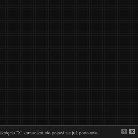
iknięciu "X" komunikat nie pojawi sie już ponownie.
COPYRIGHT © LETTERART PRINTING STUDIO