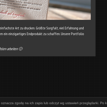
 einfachste Art zu drucken. Größte Sorgfalt, viel Erfahrung und
 um ein einzigartiges Endprodukt zu schaffen. Unsere Portfolio
 Polen arbeiten 🙂
y oznacza zgodę na ich zapis lub odczyt wg ustawień przeglądarki. Po kl
UBNEJ