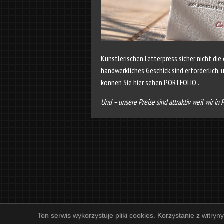
Künstlerischen Letterpress sicher nicht die
hand­werkliches Geschick sind erforderlich,
können Sie hier sehen
PORTFOLIO
.
Und – unsere Preise sind attraktiv weil wir in
Ten serwis wykorzystuje pliki cookies. Korzystanie z witryn
/
/
/
DEUTSCH
ENGLISH
FOLDER I CENNIK WIZYTÓWEK
ASORTYMENT GALANTERII ŚL