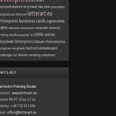
ochzeitskarten
wizytówki tłoczone
pracownia
letterart.eu
oligraficzna letterart
etterpress business cards
zaproszenia
lubne
wizytówki
letterart
letterpress visitenkarten
100% cotton
rinting studio
wizytówki 3D
izytówki letterpress
Exklusiv-Visitenkarten
Hochzeitseinladungen
ietypowe wizytówki
wedding invitations
inladungen zur Hochzeit
INFO & HELP
etterArt Printing Studio
nternet :
www.letterart.eu
zynne PN-PT 10.oo-17.oo
elefon : +48 728 913 886
mail :
office@letterart.eu