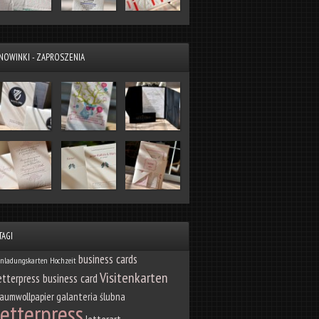
NOWINKI - ZAPROSZENIA
TAGI
business cards
inladungskarten Hochzeit
Visitenkarten
etterpress business card
aumwollpapier
galanteria ślubna
letterpress
letterart