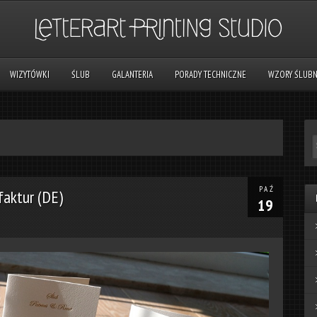
WIZYTÓWKI
ŚLUB
GALANTERIA
PORADY TECHNICZNE
WZORY ŚLUB
PAŹ
faktur (DE)
19