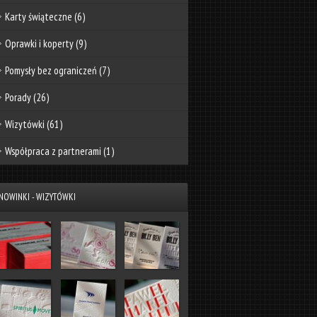
Karty świąteczne
(6)
Oprawki i koperty
(9)
Pomysły bez ograniczeń
(7)
Porady
(26)
Wizytówki
(61)
Współpraca z partnerami
(1)
NOWINKI - WIZYTÓWKI