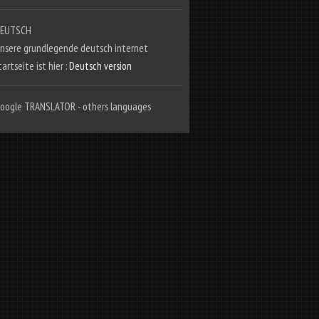
EUTSCH
nsere grundlegende deutsch internet
tartseite ist hier :
Deutsch version
oogle TRANSLATOR - others languages