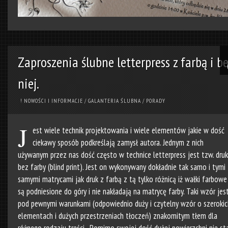
Zaproszenia ślubne letterpress z farbą i b
niej.
! NOWOŚCI I INFORMACJE
/
GALANTERIA ŚLUBNA
/
PORADY
J
est wiele technik projektowania i wiele elementów jakie w dość
ciekawy sposób podkreślają zamysł autora. Jednym z nich
używanym przez nas dość często w technice letterpress jest tzw. druk
bez farby (blind print). Jest on wykonywany dokładnie tak samo i tymi
samymi matrycami jak druk z farbą z tą tylko różnicą iż wałki farbowe
są podniesione do góry i nie nakładają na matrycę farby. Taki wzór jes
pod pewnymi warunkami (odpowiednio duży i czytelny wzór o szerokic
elementach i dużych przestrzeniach tłoczeń) znakomitym tłem dla