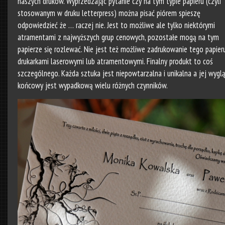
naszych druków. Wyprzedzając pytanie czy na tym typie papieru (czyli
stosowanym w druku letterpress) można pisać piórem spieszę
odpowiedzieć że … raczej nie. Jest to możliwe ale tylko niektórymi
atramentami z najwyższych grup cenowych, pozostałe mogą na tym
papierze się rozlewać. Nie jest też możliwe zadrukowanie tego papier
drukarkami laserowymi lub atramentowymi. Finalny produkt to coś
szczególnego. Każda sztuka jest niepowtarzalna i unikalna a jej wygl
końcowy jest wypadkową wielu różnych czynników.