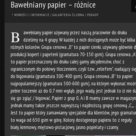
Bawełniany papier – różnice
! NOWOŚCI I INFORMACJE
/
GALANTERIA ŚLUBNA
/
PORADY
B
awełniany papier używany przez naszą pracownie do druku
dzielimy na 4 grupy. W każdej z nich dostępnych może być kilka
różnych kolorów. Grupa cenowa „0” to papier cienki, używany głównie 
produkcji kopert i papeterii (gramatura 70-150 gsm). Grupa cenowa „A
to papier przeznaczony do druku całej gamy akcydensów, choć z
ograniczonym do połowy tłoczeniem, czyli tzw. „reliefem”, nadający si
do bigowania (gramatura 300-400 gsm). Grupa cenowa „B” to papier
najpopularniejszy (gramatura 500-600 gsm), na którym wykonać moż
pełne toczenie aż do 0.7 mm wgłąb, jego wadą jest jednak to iż nie d
się go zgiąć / bigować. Papier z grup 0, A i B mamy zawsze w magazyni
jednak mamy także jeszcze najwyższą i najdroższą grupę cenową „C
„
.
Jest to papier który zamawiamy specjalnie dla klientów, jego gramatu
to waga od 650 gsm w górę. Kolory dostępnego papieru to z reguły
biały, kremowy, miętowo-pistacjowy, jasno popielaty i czarny.