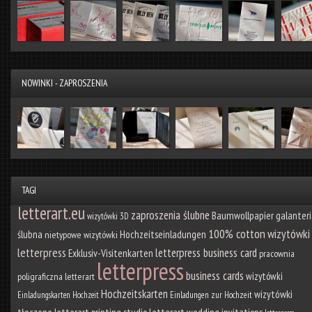
NOWINKI - ZAPROSZENIA
TAGI
letterart.eu
zaproszenia ślubne
Baumwollpapier
galanter
wizytówki 3D
100% cotton
wizytówki
ślubna
Hochzeitseinladungen
nietypowe wizytówki
letterpress
letterpress business card
Exklusiv-Visitenkarten
pracownia
letterpress
business cards
wizytówki
poligraficzna letterart
Hochzeitskarten
wizytówki
Einladungskarten Hochzeit
Einladungen zur Hochzeit
tłoczone
letterart