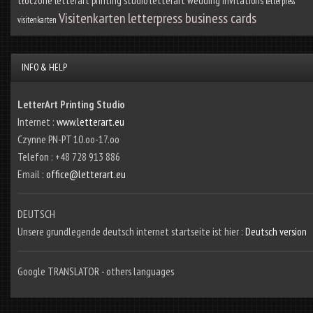
letterart printing studio
wedding invitations
letterpress
Visitenkarten
letterpress business cards
visitenkarten
INFO & HELP
LetterArt Printing Studio
Internet :
www.letterart.eu
Czynne PN-PT 10.oo-17.oo
Telefon : +48 728 913 886
Email :
office@letterart.eu
DEUTSCH
Unsere grundlegende deutsch internet startseite ist hier :
Deutsch version
Google TRANSLATOR - others languages