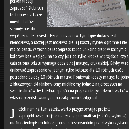
personalizacji
zaproszeń ślubnych
letterpress a także
innych druków
skłoniły nas do
wyjaśnienia tej kwestii. Personalizacja w tym typie druków jest
niemożliwa, a raczej jest możliwa ale jej koszty byłyby ogromne i nie
ma to sensu. W technice letterpress każda unikalna treść w każdym z
kolorów, bez względu na to czy jest to tylko kropka w projekcie, czy 
cała strona tekstu wymaga oddzielnej matrycy drukarskiej. Gdyby więc
drukować zaproszenie w jednym tylko kolorze dla 10 różnych osób
potrzebne byłoby 10 różnych matryc. Ponieważ koszty matryc to jedn
z kluczowych składników ceny, mielibyśmy jedne z najdroższych na
świecie druków. Jest jednak sposób na połączenie tych dwóch wątków 
właśnie przedstawiamy go na załączonych zdjęciach.
J
eżeli nam na tym zależy, warto przygotowując projekt
zaprojektować miejsce na ręczną personalizację, którą wykonać
można cienkopisem lub długopisem bezpośrednio przed wykorzystani