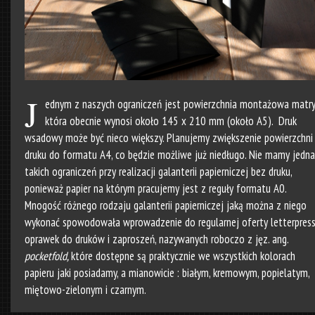
J
ednym z naszych ograniczeń jest powierzchnia montażowa matry
która obecnie wynosi około 145 x 210 mm (około A5). Druk
wsadowy może być nieco większy. Planujemy zwiększenie powierzchni
druku do formatu A4, co będzie możliwe już niedługo. Nie mamy jedna
takich ograniczeń przy realizacji galanterii papierniczej bez druku,
ponieważ papier na którym pracujemy jest z reguły formatu A0.
Mnogość różnego rodzaju galanterii papierniczej jaką można z niego
wykonać spowodowała wprowadzenie do regularnej oferty letterpres
oprawek do druków i zaproszeń, nazywanych roboczo z jęz. ang.
pocketfold,
które dostępne są praktycznie we wszystkich kolorach
papieru jaki posiadamy, a mianowicie : białym, kremowym, popielatym,
miętowo-zielonym i czarnym.