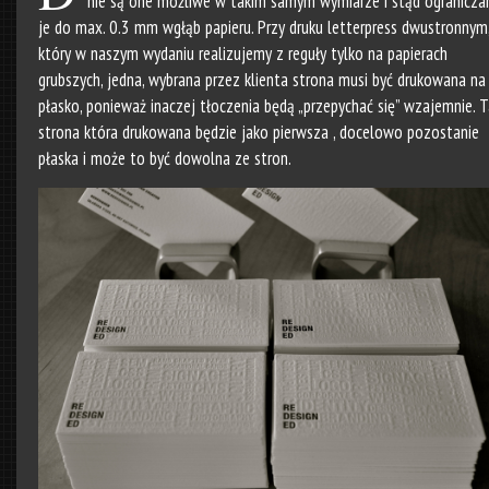
nie są one możliwe w takim samym wymiarze i stąd ogranicz
je do max. 0.3 mm wgłąb papieru. Przy druku letterpress dwustronnym
który w naszym wydaniu realizujemy z reguły tylko na papierach
grubszych, jedna, wybrana przez klienta strona musi być drukowana na
płasko, ponieważ inaczej tłoczenia będą „przepychać się” wzajemnie. T
strona która drukowana będzie jako pierwsza , docelowo pozostanie
płaska i może to być dowolna ze stron.