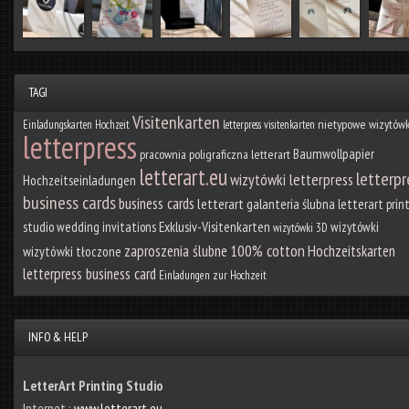
TAGI
Visitenkarten
nietypowe wizytówk
Einladungskarten Hochzeit
letterpress visitenkarten
letterpress
Baumwollpapier
pracownia poligraficzna letterart
letterart.eu
letterpr
wizytówki letterpress
Hochzeitseinladungen
business cards
business cards
letterart
galanteria ślubna
letterart prin
Exklusiv-Visitenkarten
studio
wedding invitations
wizytówki
wizytówki 3D
100% cotton
zaproszenia ślubne
Hochzeitskarten
wizytówki tłoczone
letterpress business card
Einladungen zur Hochzeit
INFO & HELP
LetterArt Printing Studio
Internet :
www.letterart.eu