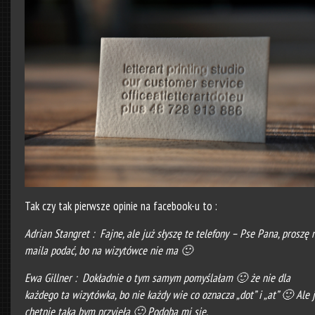
Tak czy tak pierwsze opinie na facebook-u to :
Adrian Stangret : Fajne, ale już słyszę te telefony – Pse Pana, proszę 
maila podać, bo na wizytówce nie ma 🙂
Ewa Gillner : Dokładnie o tym samym pomyślałam 🙂 że nie dla
każdego ta wizytówka, bo nie każdy wie co oznacza „dot” i „at” 🙂 Ale 
chętnie taką bym przyjęła 🙂 Podoba mi się.