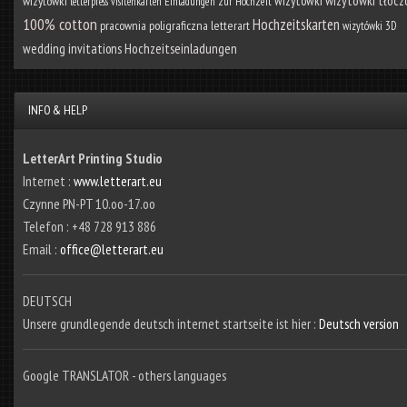
wizytówki tłocz
wizytówki
wizytówki
letterpress visitenkarten
Einladungen zur Hochzeit
100% cotton
Hochzeitskarten
pracownia poligraficzna letterart
wizytówki 3D
Hochzeitseinladungen
wedding invitations
INFO & HELP
LetterArt Printing Studio
Internet :
www.letterart.eu
Czynne PN-PT 10.oo-17.oo
Telefon : +48 728 913 886
Email :
office@letterart.eu
DEUTSCH
Unsere grundlegende deutsch internet startseite ist hier :
Deutsch version
Google TRANSLATOR - others languages