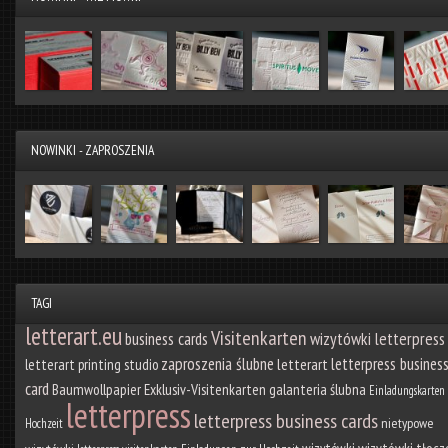
NOWINKI - ZAPROSZENIA
TAGI
letterart.eu
Visitenkarten
wizytówki letterpress
business cards
zaproszenia ślubne
letterpress busines
letterart
letterart printing studio
card
Baumwollpapier
Exklusiv-Visitenkarten
galanteria ślubna
Einladungskarten
letterpress
letterpress business cards
nietypowe
Hochzeit