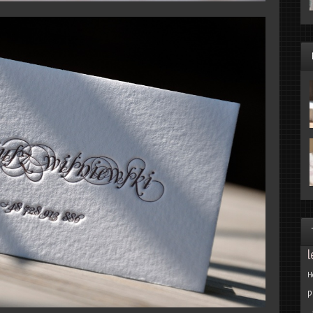
l
H
p