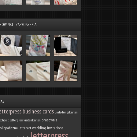
NOWINKI - ZAPROSZENIA
TAGI
etterpress business cards
Einladungskarten
pracownia
ochzeit
letterpress visitenkarten
oligraficzna letterart
wedding invitations
letterpress