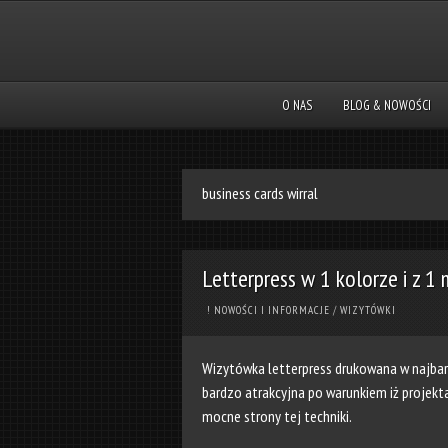
O NAS
BLOG & NOWOŚCI
business cards wirral
Letterpress w 1 kolorze i z 1
! NOWOŚCI I INFORMACJE
/
WIZYTÓWKI
Wizytówka letterpress drukowana w najbard
bardzo atrakcyjna po warunkiem iż projekta
mocne strony tej techniki.