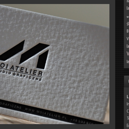
n
l
w
ś
B
V
l
V
l
L
I
C
T
E