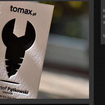
D
U
s
G