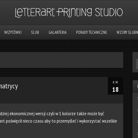
WIZYTÓWKI
ŚLUB
GALANTERIA
PORADY TECHNICZNE
WZORY ŚLUB
KW.
 matrycy
18
ziej ekonomicznej wersji czyli w 1 kolorze także może być
nt poświęcił nieco czasu aby to przemyśleć i wykorzystać wszelkie