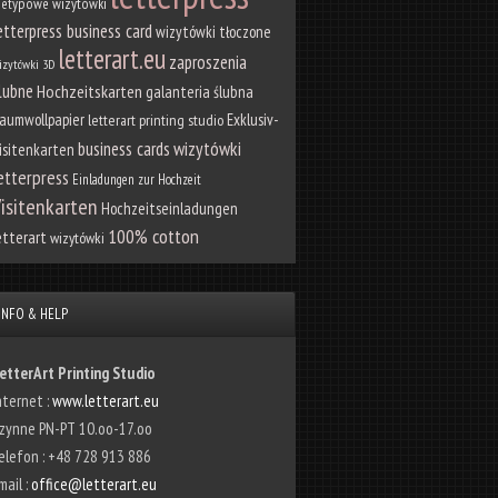
ietypowe wizytówki
etterpress business card
wizytówki tłoczone
letterart.eu
zaproszenia
izytówki 3D
lubne
Hochzeitskarten
galanteria ślubna
aumwollpapier
Exklusiv-
letterart printing studio
wizytówki
business cards
isitenkarten
etterpress
Einladungen zur Hochzeit
isitenkarten
Hochzeitseinladungen
100% cotton
etterart
wizytówki
INFO & HELP
etterArt Printing Studio
nternet :
www.letterart.eu
zynne PN-PT 10.oo-17.oo
elefon : +48 728 913 886
mail :
office@letterart.eu