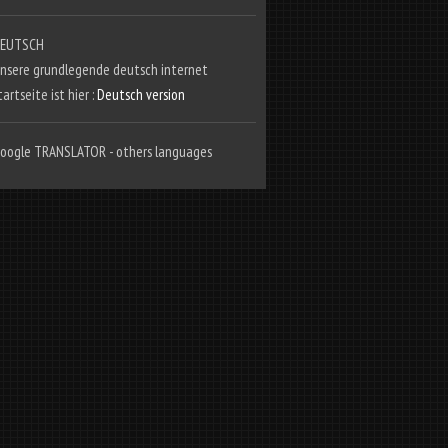
EUTSCH
nsere grundlegende deutsch internet
tartseite ist hier :
Deutsch version
oogle TRANSLATOR - others languages