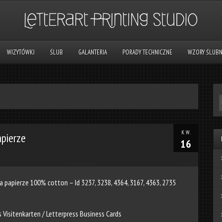
WIZYTÓWKI
ŚLUB
GALANTERIA
PORADY TECHNICZNE
WZORY ŚLUB
KW.
apierze
16
 papierze 100% cotton – Id 3237, 3238, 4364, 3167, 4363, 2735
s Visitenkarten
/
Letterpress Business Cards