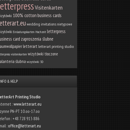
letterpress
Visitenkarten
100% cotton
business cards
izytówki
etterart.eu
wedding invitations
nietypowe
letterpress
izytówki
Einladungskarten Hochzeit
usiness card
zaproszenia ślubne
letterart
aumwollpapier
letterart printing studio
wizytówki tłoczone
tterpress visitenkarten
alanteria ślubna
wizytówki 3D
INFO & HELP
etterArt Printing Studio
nternet :
www.letterart.eu
zynne PN-PT 10.oo-17.oo
elefon : +48 728 913 886
mail :
office@letterart.eu