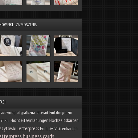
NOWINKI - ZAPROSZENIA
TAGI
racownia poligraficzna letterart
Einladungen zur
Hochzeitskarten
Hochzeitseinladungen
ochzeit
izytówki letterpress
Exklusiv-Visitenkarten
etterpress business cards