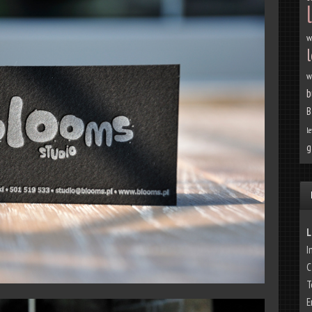
w
l
w
b
B
le
g
L
I
C
T
E