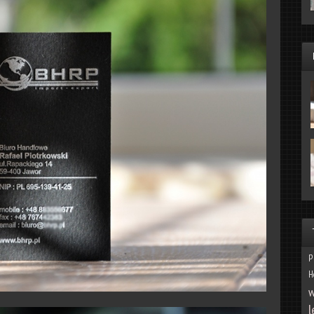
p
H
w
l