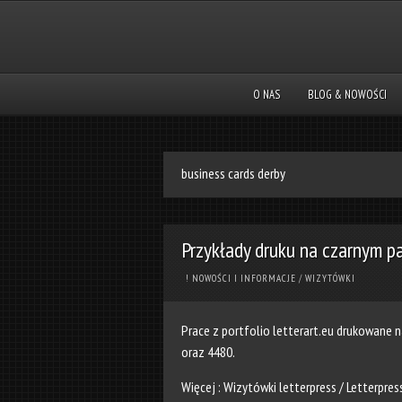
O NAS
BLOG & NOWOŚCI
business cards derby
Przykłady druku na czarnym p
! NOWOŚCI I INFORMACJE
/
WIZYTÓWKI
Prace z portfolio
letterart.eu
drukowane na
oraz 4480.
Więcej :
Wizytówki letterpress
/
Letterpres