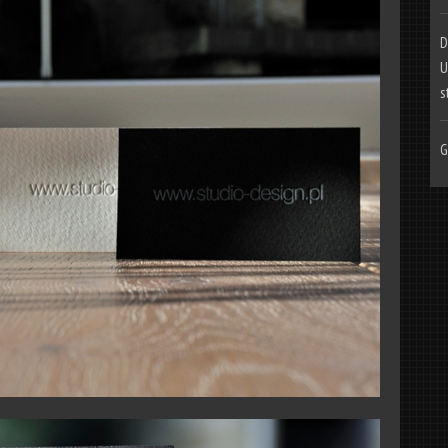
D
U
s
G