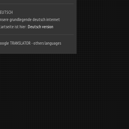
EUTSCH
nsere grundlegende deutsch internet
tartseite ist hier :
Deutsch version
oogle TRANSLATOR - others languages