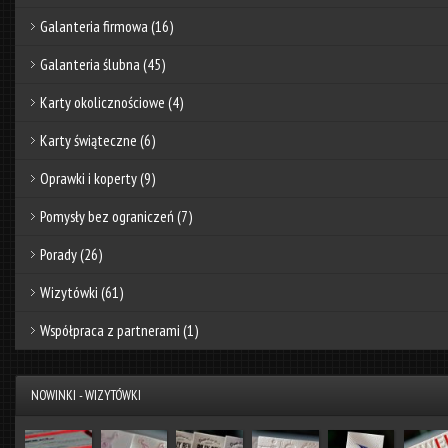
Galanteria firmowa
(16)
Galanteria ślubna
(45)
Karty okolicznościowe
(4)
Karty świąteczne
(6)
Oprawki i koperty
(9)
Pomysły bez ograniczeń
(7)
Porady
(26)
Wizytówki
(61)
Współpraca z partnerami
(1)
NOWINKI - WIZYTÓWKI