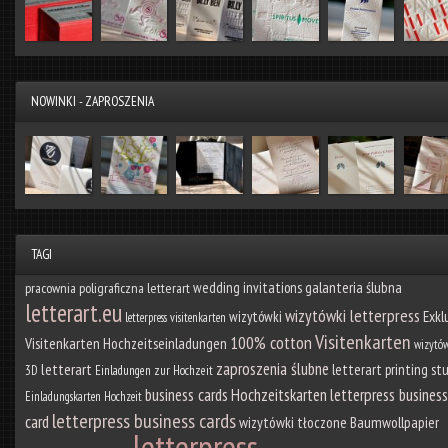
NOWINKI - ZAPROSZENIA
TAGI
galanteria ślubna
wedding invitations
pracownia poligraficzna letterart
letterart.eu
wizytówki letterpress
Exkl
wizytówki
letterpress visitenkarten
Visitenkarten
100% cotton
Visitenkarten
Hochzeitseinladungen
wizytó
zaproszenia ślubne
letterart
letterart printing st
3D
Einladungen zur Hochzeit
business cards
Hochzeitskarten
letterpress business
Einladungskarten Hochzeit
letterpress business cards
card
wizytówki tłoczone
Baumwollpapier
letterpress