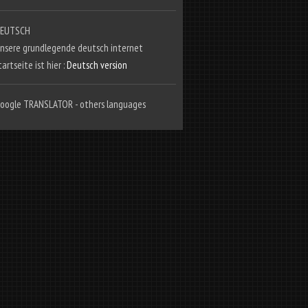
EUTSCH
nsere grundlegende deutsch internet
tartseite ist hier :
Deutsch version
oogle TRANSLATOR - others languages