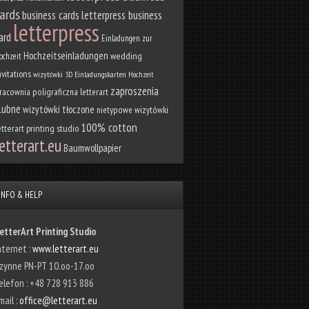
ards
business cards
letterpress business
letterpress
ard
Einladungen zur
Hochzeitseinladungen
wedding
ochzeit
nvitations
wizytówki 3D
Einladungskarten Hochzeit
zaproszenia
racownia poligraficzna letterart
lubne
wizytówki tłoczone
nietypowe wizytówki
100% cotton
etterart printing studio
etterart.eu
Baumwollpapier
INFO & HELP
etterArt Printing Studio
nternet :
www.letterart.eu
zynne PN-PT 10.oo-17.oo
elefon : +48 728 913 886
mail :
office@letterart.eu