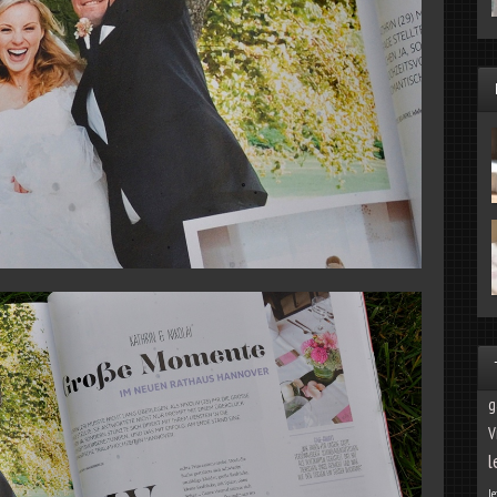
g
V
l
le