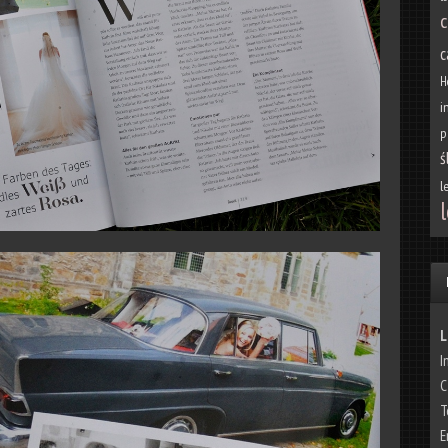
c
c
H
i
p
ś
l
l
L
I
C
T
E