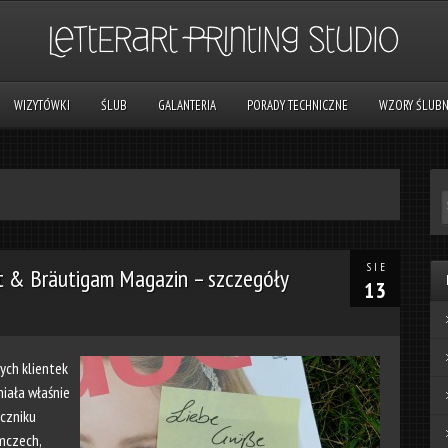
WIZYTÓWKI
ŚLUB
GALANTERIA
PORADY TECHNICZNE
WZORY ŚLUB
SIE
aut & Bräutigam Magazin – szczegóły
13
ych klientek
iała właśnie
czniku
mczech,