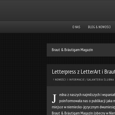
O NAS
BLOG & NOWOŚCI
Braut & Bräutigam Magazin
Letterpress z LetterArt i Br
! NOWOŚCI I INFORMACJE
/
GALANTERIA ŚLUBNA
J
edna z naszych najmilszych i wspaniał
poinformowała nas o publikacji jaka m
miejsce w niemiecko-języcznym dwumiesię
Braut & Bräutigam Magazin
(obecny w Nie