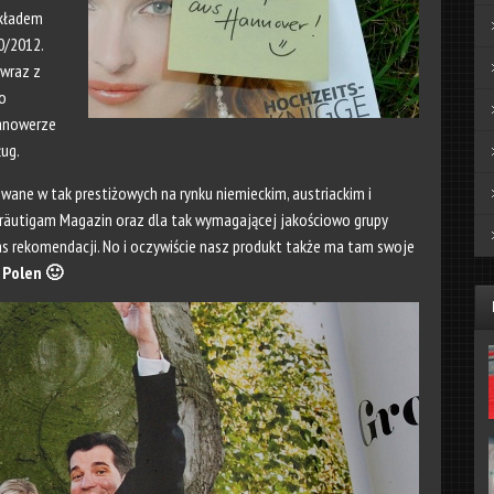
nakładem
0/2012.
 wraz z
o
Hanowerze
ług.
owane w tak prestiżowych na rynku niemieckim, austriackim i
räutigam Magazin
oraz dla tak wymagającej jakościowo grupy
as rekomendacji. No i oczywiście nasz produkt także ma tam swoje
 Polen 🙂