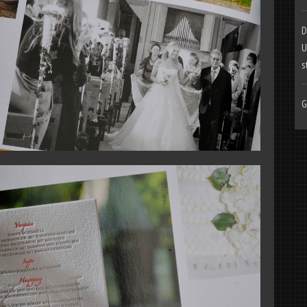
D
U
s
G