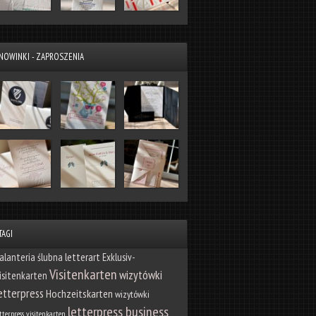
NOWINKI - ZAPROSZENIA
TAGI
letterart
alanteria ślubna
Exklusiv-
Visitenkarten
wizytówki
isitenkarten
etterpress
Hochzeitskarten
wizytówki
letterpress business
tterpress visitenkarten