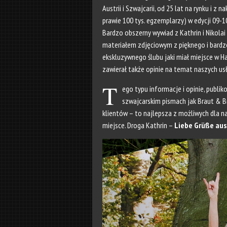
Austrii i Szwajcarii, od 25 lat na rynku i z 
prawie 100 tys. egzemplarzy) w edycji 09-1
Bardzo obszerny wywiad z Kathrin i Nikolai
materiałem zdjęciowym z pięknego i bardz
ekskluzywnego ślubu jaki miał miejsce w 
zawierał także opinie na temat naszych us
T
ego typu informacje i opinie, publik
szwajcarskim pismach jak
Braut & B
klientów – to najlepsza z możliwych dla n
miejsce. Droga Kathrin –
Liebe Grüße aus