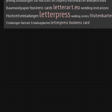
Einladungen zur Hochzeit
letterpress visitenkarten
printing
letterpress druck
letterart.eu
business cards
Baumwollpapier
wedding invitations
letterpress
Visitenkarte
Hochzeitseinladungen
wedding invites
letterpress business card
Einladungen Hochzeit
Einladungskarten