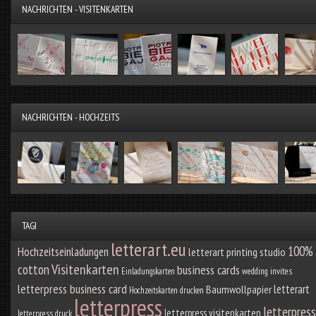
NACHRICHTEN - VISITENKARTEN
NACHRICHTEN - HOCHZEITS
TAGI
letterart.eu
100%
Hochzeitseinladungen
letterart printing studio
Visitenkarten
cotton
business cards
Einladungskarten
wedding invites
letterpress business card
letterart
Baumwollpapier
Hochzeitskarten drucken
letterpress
letterpress
letterpress visitenkarten
letterpress druck