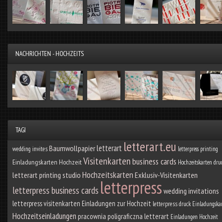
NACHRICHTEN - HOCHZEITS
TAGI
letterart.eu
letterart
Baumwollpapier
wedding invites
letterpress printing
Visitenkarten
business cards
Einladungskarten Hochzeit
Hochzeitskarten dru
Hochzeitskarten
letterart printing studio
Exklusiv-Visitenkarten
letterpress
letterpress business cards
wedding invitations
letterpress visitenkarten
Einladungen zur Hochzeit
letterpress druck
Einladungska
Hochzeitseinladungen
pracownia poligraficzna letterart
Einladungen Hochzeit