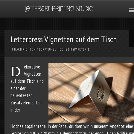
Letterpress Vignetten auf dem Tisch
! NACHRICHTEN
/
BERATUNG
/
HOCHZEITSPAPETERIE
D
ekorative
Vignetten
auf dem Tisch sind
einer der
beliebtesten
Zusatzelementen
in der
Hochzeitsgalanterie. In der Regel drucken wir in unserem Angebot eine
Größe von 120 x 120 mm, die demnächst zu der endgültigen Größe vo