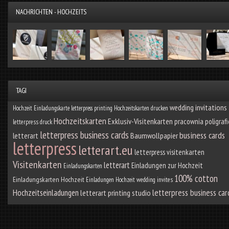
NACHRICHTEN - HOCHZEITS
TAGI
wedding invitations
Hochzeit Einladungskarte
letterpress printing
Hochzeitskarten drucken
Hochzeitskarten
Exklusiv-Visitenkarten
pracownia poligraf
letterpress druck
letterpress business cards
business cards
letterart
Baumwollpapier
letterpress
letterart.eu
letterpress visitenkarten
Visitenkarten
letterart
Einladungen zur Hochzeit
Einladungskarten
100% cotton
Einladungskarten Hochzeit
Einladungen Hochzeit
wedding invites
letterpress business car
Hochzeitseinladungen
letterart printing studio