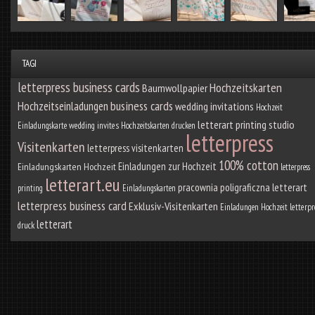
TAGI
letterpress business cards
Hochzeitskarten
Baumwollpapier
business cards
Hochzeitseinladungen
wedding invitations
Hochzeit
letterart printing studio
Einladungskarte
wedding invites
Hochzeitskarten drucken
letterpress
Visitenkarten
letterpress visitenkarten
100% cotton
Einladungen zur Hochzeit
Einladungskarten Hochzeit
letterpress
letterart.eu
pracownia poligraficzna letterart
printing
Einladungskarten
letterpress business card
Exklusiv-Visitenkarten
Einladungen Hochzeit
letterp
letterart
druck