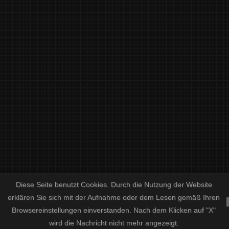
Diese Seite benutzt Cookies. Durch die Nutzung der Website
erklären Sie sich mit der Aufnahme oder dem Lesen gemäß Ihren
Browsereinstellungen einverstanden. Nach dem Klicken auf "X"
/
/
PREISLISTE
HOCHZEITSPAPETERIE UND SORTIMENT
ENGLISH
wird die Nachricht nicht mehr angezeigt.
COPYRIGHT © LETTERART PRINTING STUDIO