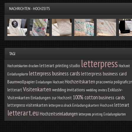
NACHRICHTEN - HOCHZEITS
TAGI
letterpress
letterart printing studio
Hochzeitskarten drucken
Hochzeit
letterpress business cards
letterpress business card
Einladungskarte
Hochzeitskarten
Baumwollpapier
pracownia poligraficz
Einladungen Hochzeit
Visitenkarten
letterart
wedding invitations
Exklusiv-
wedding invites
100% cotton
business cards
Visitenkarten
Einladungen zur Hochzeit
letterart
letterpress visitenkarten
Einladungskarten Hochzeit
letterpress druck
letterart.eu
Hochzeitseinladungen
letterpress printing
Einladungskarten