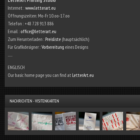
LetterArt Printing Studio
Internet :
www.letterart.eu
Öffnungszeiten: Mo-Fr 10.oo-17.oo
Telefon : +48 728 913 886
Email :
office@letterart.eu
Zum Herunterladen :
Preisliste
(hauptsächlich)
Für Grafikdesigner :
Vorbereitung
eines Designs
.....
ENGLISCH
Our basic home page you can find at
LetterArt.eu
NACHRICHTEN - VISITENKARTEN