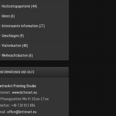
Hochzeitspapeterie
(44)
Ideen
(6)
Interessante information
(27)
Umschlagen
(9)
Visitenkarten
(48)
Weihnachtskarten
(6)
INFORMATIONEN UND HILFE
etterArt Printing Studio
nternet :
www.letterart.eu
ffnungszeiten: Mo-Fr 10.oo-17.oo
elefon : +48 728 913 886
mail :
office@letterart.eu