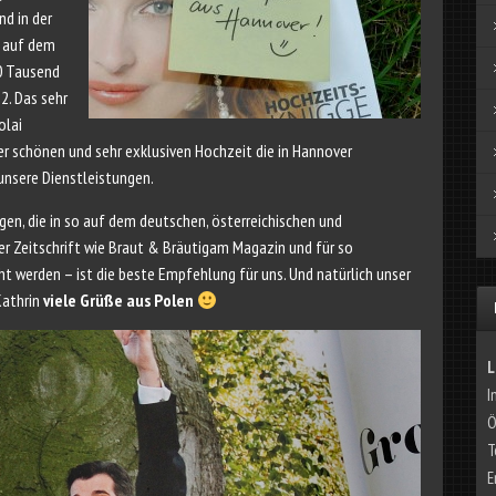
nd in der
n auf dem
0 Tausend
2. Das sehr
olai
 schönen und sehr exklusiven Hochzeit die in Hannover
unsere Dienstleistungen.
en, die in so auf dem deutschen, österreichischen und
r Zeitschrift wie Braut & Bräutigam Magazin und für so
t werden – ist die beste Empfehlung für uns. Und natürlich unser
Kathrin
viele Grüße aus Polen
L
I
Ö
T
E