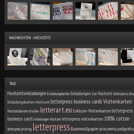
NACHRICHTEN - HOCHZEITS
TAGI
Hochzeitseinladungen
Einladungen zur Hochzeit
Einladungskarten
letterpress dru
letterpress business cards
Visitenkarten
Einladungskarten Hochzeit
letterart.eu
letterpress
Exklusiv-Visitenkarten
Hochzeitskarten drucken
100% cotton
business card
letterpress visitenkarten
Einladungen Hochzeit
letterpress
Baumwollpapier
pracownia poligrafic
letterpress printing