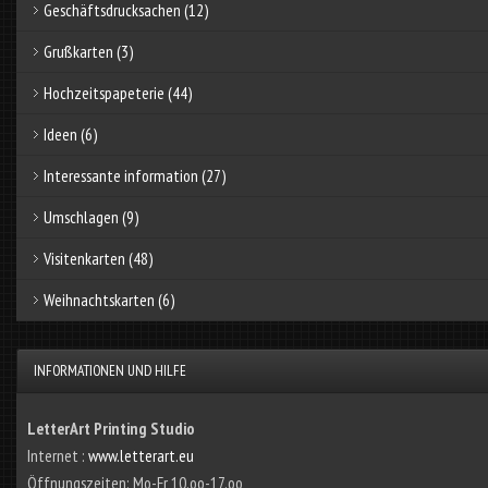
Geschäftsdrucksachen
(12)
Grußkarten
(3)
Hochzeitspapeterie
(44)
Ideen
(6)
Interessante information
(27)
Umschlagen
(9)
Visitenkarten
(48)
Weihnachtskarten
(6)
INFORMATIONEN UND HILFE
LetterArt Printing Studio
Internet :
www.letterart.eu
Öffnungszeiten: Mo-Fr 10.oo-17.oo