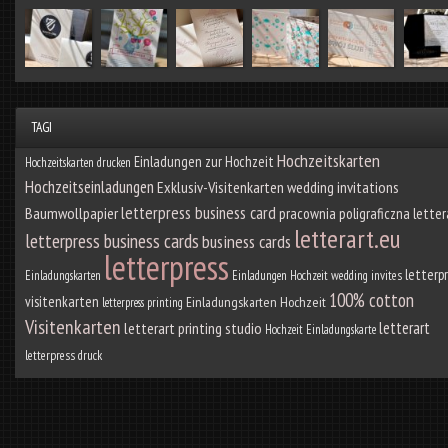
TAGI
Hochzeitskarten
Einladungen zur Hochzeit
Hochzeitskarten drucken
Hochzeitseinladungen
Exklusiv-Visitenkarten
wedding invitations
letterpress business card
Baumwollpapier
pracownia poligraficzna letter
letterart.eu
letterpress business cards
business cards
letterpress
letterp
Einladungskarten
Einladungen Hochzeit
wedding invites
100% cotton
visitenkarten
Einladungskarten Hochzeit
letterpress printing
Visitenkarten
letterart
letterart printing studio
Hochzeit Einladungskarte
letterpress druck