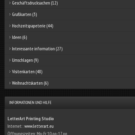
Geschäftsdrucksachen
(12)
Grußkarten
(3)
Hochzeitspapeterie
(44)
Ideen
(6)
Interessante information
(27)
Umschlagen
(9)
Visitenkarten
(48)
Weihnachtskarten
(6)
INFORMATIONEN UND HILFE
LetterArt Printing Studio
Internet :
www.letterart.eu
Öffnungszeiten: Mo-Fr 10.oo-17.oo