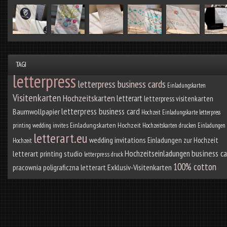
TAGI
letterpress
letterpress business cards
Einladungskarten
Visitenkarten
Hochzeitskarten
letterart
letterpress visitenkarten
letterpress business card
Baumwollpapier
Hochzeit Einladungskarte
letterpress
Einladungskarten Hochzeit
printing
wedding invites
Hochzeitskarten drucken
Einladungen
letterart.eu
wedding invitations
Einladungen zur Hochzeit
Hochzeit
business ca
Hochzeitseinladungen
letterart printing studio
letterpress druck
100% cotton
pracownia poligraficzna letterart
Exklusiv-Visitenkarten