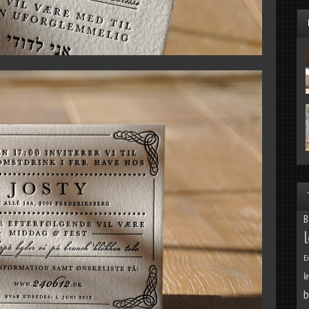
B
E
l
b