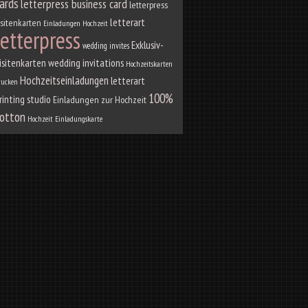
ards
letterpress business card
letterpress
letterart
isitenkarten
Einladungen Hochzeit
letterpress
Exklusiv-
wedding invites
isitenkarten
wedding invitations
Hochzeitskarten
Hochzeitseinladungen
letterart
rucken
100%
rinting studio
Einladungen zur Hochzeit
otton
Hochzeit Einladungskarte