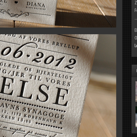
Z
F
..
E
O
L