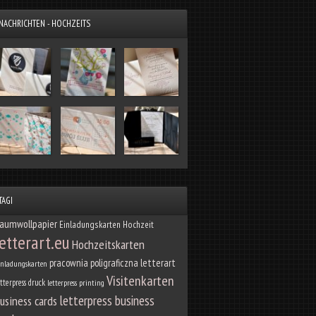
NACHRICHTEN - HOCHZEITS
TAGI
aumwollpapier
Einladungskarten Hochzeit
letterart.eu
Hochzeitskarten
pracownia poligraficzna letterart
inladungskarten
Visitenkarten
etterpress druck
letterpress printing
letterpress business
usiness cards