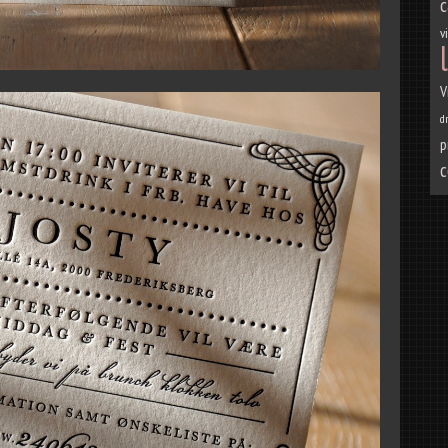
c
v
V
d
p
c