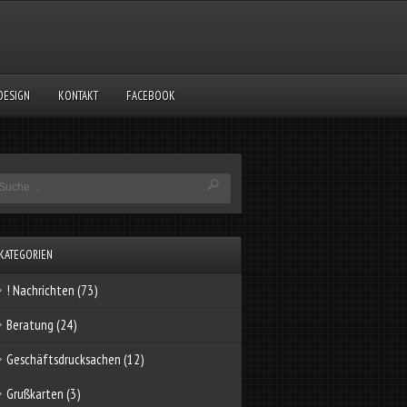
DESIGN
KONTAKT
FACEBOOK
KATEGORIEN
! Nachrichten
(73)
Beratung
(24)
Geschäftsdrucksachen
(12)
Grußkarten
(3)