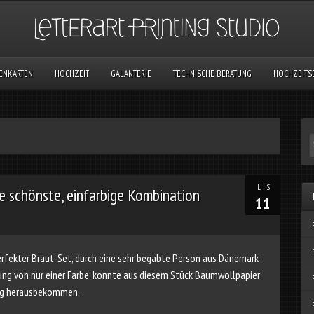
TENKARTEN
HOCHZEIT
GALANTERIE
TECHNISCHE BERATUNG
HOCHZEITS
LIS
e schönste, einfarbige Kombination
11
perfekter Braut-Set, durch eine sehr begabte Person aus Dänemark
dung von nur einer Farbe, konnte aus diesem Stück Baumwollpapier
ung herausbekommen.