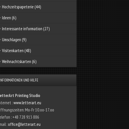
Hochzeitspapeterie
(44)
Ideen
(6)
Interessante information
(27)
Umschlagen
(9)
Visitenkarten
(48)
Weihnachtskarten
(6)
INFORMATIONEN UND HILFE
etterArt Printing Studio
nternet :
www.letterart.eu
ffnungszeiten: Mo-Fr 10.oo-17.oo
elefon : +48 728 913 886
mail :
office@letterart.eu