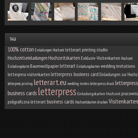
TAGI
100% cotton
letterart printing studio
Einladungen Hochzeit
Hochzeitskarten
Hochzeitseinladungen
Exklusiv-Visitenkarten
Hochzeit
letterart
Baumwollpapier
wedding invitations
Einladungskarte
Einladungskarten
letterpress business card
letterpress visitenkarten
Einladungen zur Hochz
letterart.eu
letterpress
letterpress printing
wedding invites
letterpress druck
letterpress
business cards
pracowni
Einladungskarten Hochzeit
Visitenkarte
business cards
poligraficzna letterart
Hochzeitskarten drucken