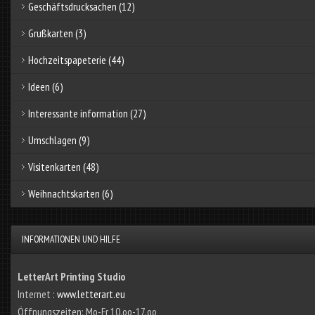
Geschäftsdrucksachen
(12)
Grußkarten
(3)
Hochzeitspapeterie
(44)
Ideen
(6)
Interessante information
(27)
Umschlagen
(9)
Visitenkarten
(48)
Weihnachtskarten
(6)
INFORMATIONEN UND HILFE
LetterArt Printing Studio
Internet :
www.letterart.eu
Öffnungszeiten: Mo-Fr 10.oo-17.oo