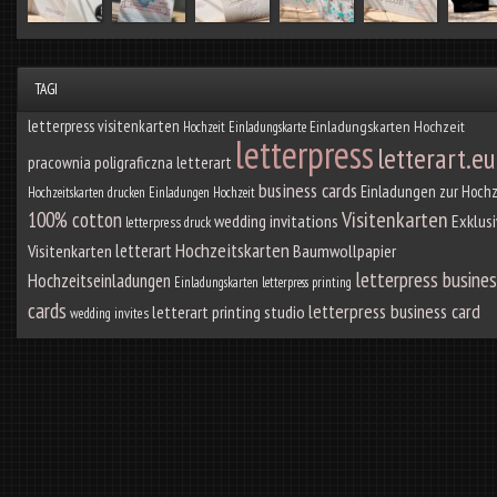
TAGI
letterpress visitenkarten
Einladungskarten Hochzeit
Hochzeit Einladungskarte
letterpress
letterart.eu
pracownia poligraficzna letterart
business cards
Einladungen zur Hochz
Hochzeitskarten drucken
Einladungen Hochzeit
Visitenkarten
100% cotton
wedding invitations
Exklusi
letterpress druck
Hochzeitskarten
letterart
Visitenkarten
Baumwollpapier
letterpress busine
Hochzeitseinladungen
Einladungskarten
letterpress printing
cards
letterpress business card
letterart printing studio
wedding invites