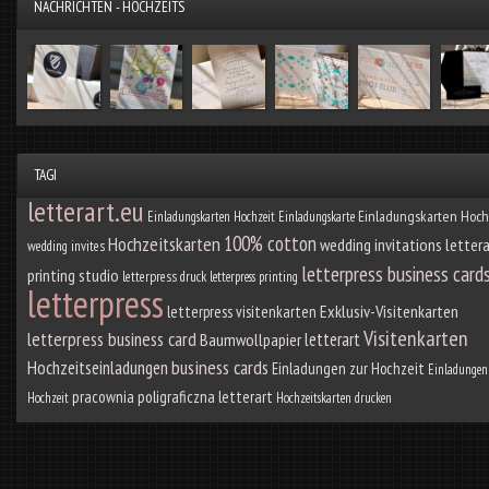
NACHRICHTEN - HOCHZEITS
TAGI
letterart.eu
Einladungskarten Hoch
Einladungskarten
Hochzeit Einladungskarte
100% cotton
Hochzeitskarten
wedding invitations
lettera
wedding invites
letterpress business card
printing studio
letterpress druck
letterpress printing
letterpress
Exklusiv-Visitenkarten
letterpress visitenkarten
Visitenkarten
letterpress business card
letterart
Baumwollpapier
business cards
Hochzeitseinladungen
Einladungen zur Hochzeit
Einladungen
pracownia poligraficzna letterart
Hochzeit
Hochzeitskarten drucken