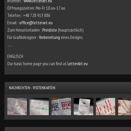
Internet :
www.letterart.eu
Öffnungszeiten: Mo-Fr 10.oo-17.oo
Telefon : +48 728 913 886
Email :
office@letterart.eu
Zum Herunterladen :
Preisliste
(hauptsächlich)
Für Grafikdesigner :
Vorbereitung
eines Designs
.....
ENGLISCH
Our basic home page you can find at
LetterArt.eu
NACHRICHTEN - VISITENKARTEN