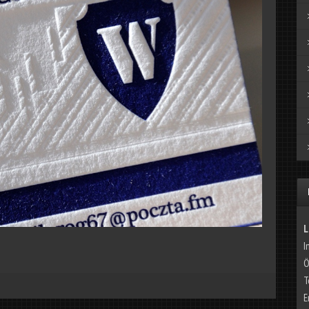
L
I
Ö
T
E