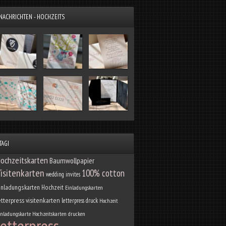
NACHRICHTEN - HOCHZEITS
TAGI
ochzeitskarten
Baumwollpapier
isitenkarten
100% cotton
wedding invites
inladungskarten Hochzeit
Einladungskarten
etterpress visitenkarten
letterpress druck
Hochzeit
inladungskarte
Hochzeitskarten drucken
letterpress