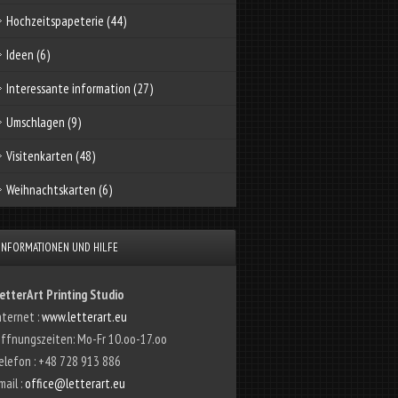
Hochzeitspapeterie
(44)
Ideen
(6)
Interessante information
(27)
Umschlagen
(9)
Visitenkarten
(48)
Weihnachtskarten
(6)
INFORMATIONEN UND HILFE
etterArt Printing Studio
nternet :
www.letterart.eu
ffnungszeiten: Mo-Fr 10.oo-17.oo
elefon : +48 728 913 886
mail :
office@letterart.eu