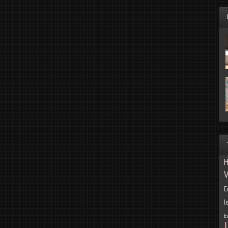
H
V
E
l
E