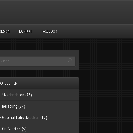
DESIGN
KONTAKT
FACEBOOK
KATEGORIEN
! Nachrichten
(73)
Beratung
(24)
Geschäftsdrucksachen
(12)
Grußkarten
(3)