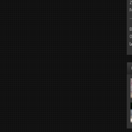
Z
F
..
E
O
L