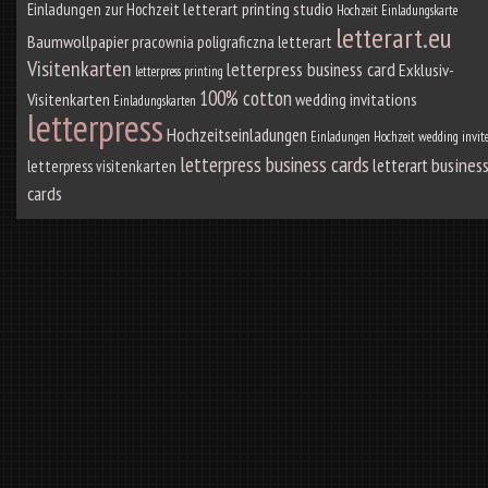
letterart printing studio
Einladungen zur Hochzeit
Hochzeit Einladungskarte
letterart.eu
Baumwollpapier
pracownia poligraficzna letterart
Visitenkarten
letterpress business card
Exklusiv-
letterpress printing
100% cotton
Visitenkarten
wedding invitations
Einladungskarten
letterpress
Hochzeitseinladungen
Einladungen Hochzeit
wedding invit
letterpress business cards
busines
letterart
letterpress visitenkarten
cards