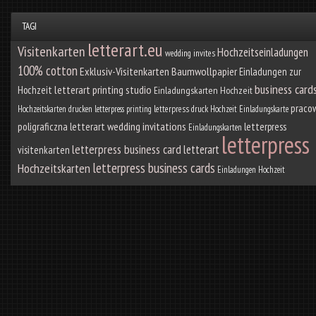
TAGI
letterart.eu
Visitenkarten
Hochzeitseinladungen
wedding invites
100% cotton
Exklusiv-Visitenkarten
Baumwollpapier
Einladungen zur
business card
letterart printing studio
Hochzeit
Einladungskarten Hochzeit
praco
Hochzeitskarten drucken
letterpress printing
letterpress druck
Hochzeit Einladungskarte
poligraficzna letterart
wedding invitations
letterpress
Einladungskarten
letterpress
letterpress business card
letterart
visitenkarten
letterpress business cards
Hochzeitskarten
Einladungen Hochzeit