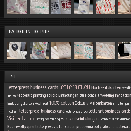
NACHRICHTEN - HOCHZEITS
TAGI
letterart.eu
letterpress business cards
Hochzeitskarten
weddi
letterart printing studio
wedding invitatio
Einladungen zur Hochzeit
invites
100% cotton
Exklusiv-Visitenkarten
Einladungskarten Hochzeit
Einladungen
letterpress business card
business cards
letterart
Hochzeit
letterpress druck
Visitenkarten
Hochzeitseinladungen
letterpress printing
Hochzeitskarten drucken
Baumwollpapier
pracownia poligraficzna letterart
letterpress visitenkarten