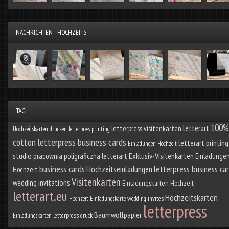
NACHRICHTEN - HOCHZEITS
TAGI
100%
letterart
letterpress visitenkarten
Hochzeitskarten drucken
letterpress printing
letterpress business cards
cotton
letterart printing
Einladungen Hochzeit
studio
pracownia poligraficzna letterart
Exklusiv-Visitenkarten
Einladungen
business cards
letterpress business ca
Hochzeitseinladungen
Hochzeit
Visitenkarten
wedding invitations
Einladungskarten Hochzeit
letterart.eu
Hochzeitskarten
Hochzeit Einladungskarte
wedding invites
letterpress
Baumwollpapier
Einladungskarten
letterpress druck