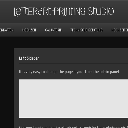
TENKARTEN
HOCHZEIT
GALANTERIE
TECHNISCHE BERATUNG
HOCHZEITS
Left Sidebar
It is very easy to change the page layout from the admin panel:
Quisque lacinia, elit vel iaculis pharetra, turpis lectus scelerisque ni