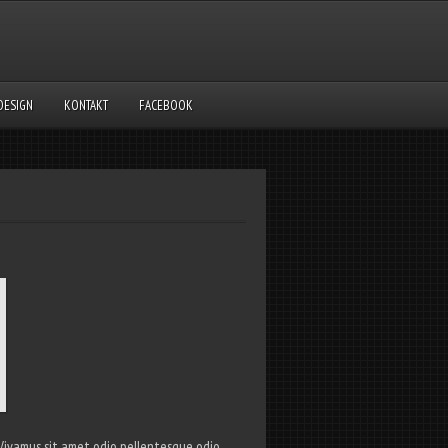
DESIGN
KONTAKT
FACEBOOK
si.Vivamus sit amet odio pellentesque odio